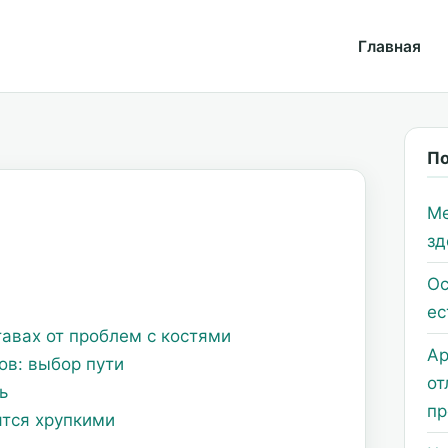
Главная
По
Ме
зд
Ос
ес
ставах от проблем с костями
Ар
ов: выбор пути
от
ь
пр
ятся хрупкими